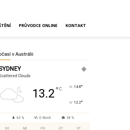
ŠTĚNÍ
PRŮVODCE ONLINE
KONTAKT
očasí v Austrálii
SYDNEY
Scattered Clouds
°
14.8
°
C
13.2
°
12.2
65 %
0.9kmh
38 %
SO
NE
PO
ÚT
ST