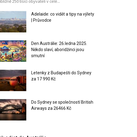
ibližně 250 tisíci obyvateli v celé...
Adelaide: co vidět a tipy na výlety
| Průvodce
Den Austrálie: 26.ledna 2025.
Někdo slaví, aboridžinci jsou
smutní
Letenky z Budapešti do Sydney
za 17 990 Kč
Do Sydney se společností British
Airways za 26466 Kč