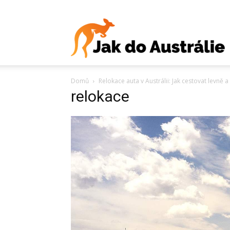
J
Domů
Relokace auta v Austrálii: Jak cestovat levně
d
relokace
A
V