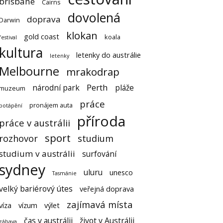
brisbane
Cairns
dovolená
doprava
Darwin
klokan
gold coast
koala
festival
kultura
letenky do austrálie
letenky
Melbourne
mrakodrap
Perth
národní park
pláže
muzeum
práce
pronájem auta
potápění
příroda
práce v austrálii
sport
rozhovor
studium
studium v austrálii
surfování
sydney
uluru
unesco
Tasmánie
velký bariérový útes
veřejná doprava
zajímavá místa
víza
vízum
výlet
čas v austrálii
život v Austrálii
zábava