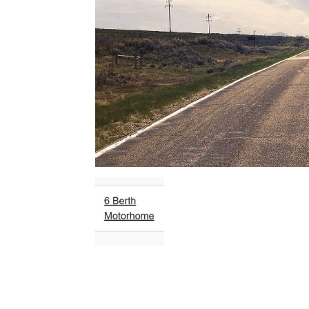
l
s
a
p