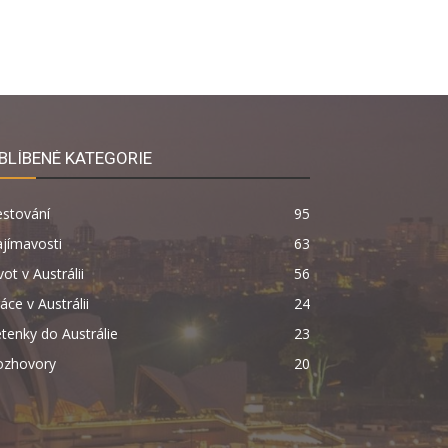
BLÍBENÉ KATEGORIE
estování
95
jímavosti
63
vot v Austrálii
56
áce v Austrálii
24
tenky do Austrálie
23
ozhovory
20