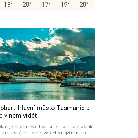
13
°
20
°
17
°
19
°
20
°
obart: hlavní město Tasmánie a
o v něm vidět
bart je hlavní město Tasmánie — ostrovního státu
 jihu Austrálie — a zároveň jeho největší město s