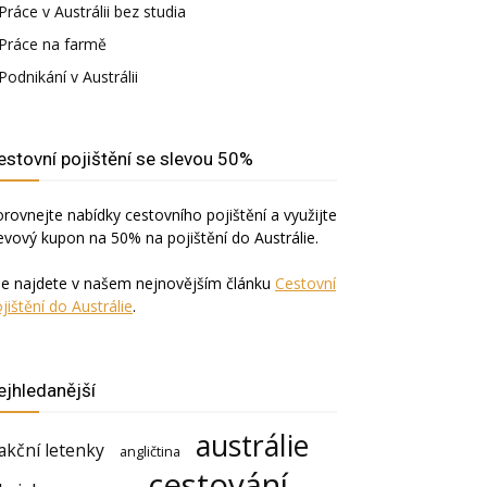
Práce v Austrálii bez studia
Práce na farmě
Podnikání v Austrálii
estovní pojištění se slevou 50%
rovnejte nabídky cestovního pojištění a využijte
evový kupon na 50% na pojištění do Austrálie.
še najdete v našem nejnovějším článku
Cestovní
jištění do Austrálie
.
ejhledanější
austrálie
akční letenky
angličtina
cestování