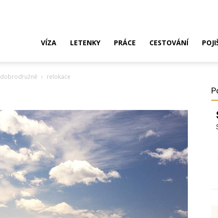
ak
VÍZA
LETENKY
PRÁCE
CESTOVÁNÍ
POJI
 a dobrodružně
relokace
o
P
ustrálie?
íza,