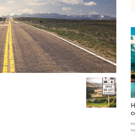
etenky,
tudium
H
ráce
c
Ho
na