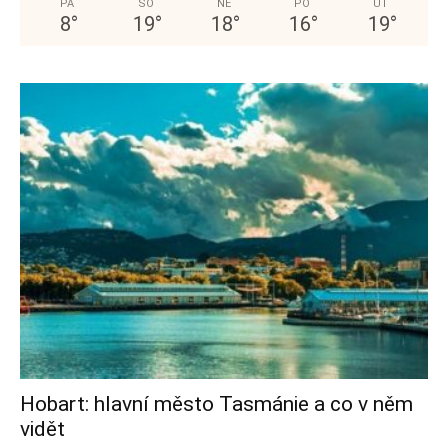
PÁ
SO
NE
PO
ÚT
8
°
19
°
18
°
16
°
19
°
Hobart: hlavní město Tasmánie a co v něm
vidět