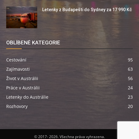
Letenky z Budapešti do Sydney za 17 990 Kč
OBLÍBENÉ KATEGORIE
Cestování
95
Zajímavosti
63
Život v Austrálii
56
Práce v Austrálii
24
Letenky do Austrálie
23
Rozhovory
20
© 2017- 2026. Všechna práva vyhrazena.