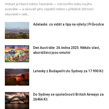
Hobart je hlavní město Tasmánie — ostrovního státu na jihu
Austrálie — a zároveň jeho největší město s přibližně 250 tisíci
obyvateli v celé...
Adelaide: co vidět a tipy na výlety | Průvodce
Den Austrálie: 26.ledna 2025. Někdo slaví,
aboridžinci jsou smutní
Letenky z Budapešti do Sydney za 17 990 Kč
Do Sydney se společností British Airways za
26466 Kč