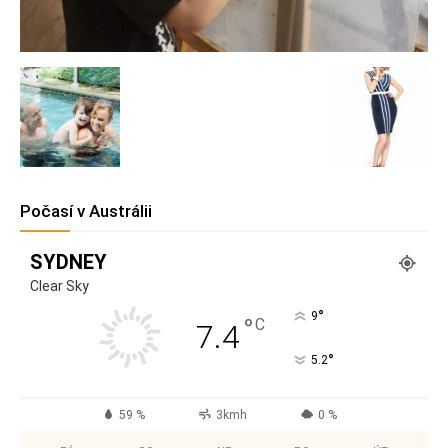
Počasí v Austrálii
SYDNEY
Clear Sky
°
9
°
C
7.4
°
5.2
59 %
3kmh
0 %