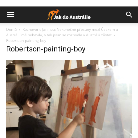
Domů
Rozhovor s Janinou: Nekonečné přesuny mezi Českem a
Austrálií mě nebavily, a tak jsem se rozhodla v Austrálii zůstat
Robertson-painting-boy
Robertson-painting-boy