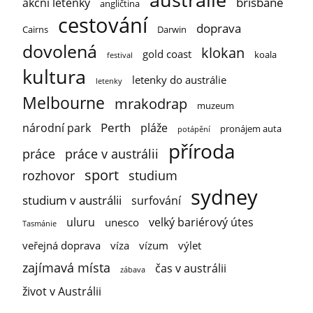
brisbane
akční letenky
angličtina
cestování
doprava
Cairns
Darwin
dovolená
klokan
gold coast
koala
festival
kultura
letenky do austrálie
letenky
Melbourne
mrakodrap
muzeum
Perth
národní park
pláže
pronájem auta
potápění
příroda
práce
práce v austrálii
sport
rozhovor
studium
sydney
studium v austrálii
surfování
uluru
velký bariérový útes
unesco
Tasmánie
veřejná doprava
víza
vízum
výlet
zajímavá místa
čas v austrálii
zábava
život v Austrálii