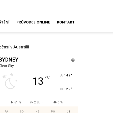
ŠTĚNÍ
PRŮVODCE ONLINE
KONTAKT
očasí v Austrálii
SYDNEY
Clear Sky
°
14.2
°
C
13
°
12.2
61 %
2.8kmh
0 %
PÁ
SO
NE
PO
ÚT