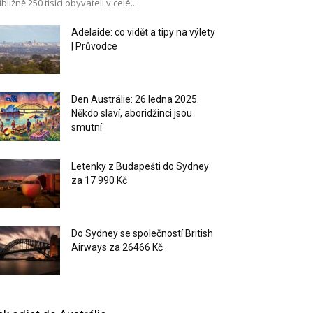
ibližně 250 tisíci obyvateli v celé...
Adelaide: co vidět a tipy na výlety
| Průvodce
Den Austrálie: 26.ledna 2025.
Někdo slaví, aboridžinci jsou
smutní
Letenky z Budapešti do Sydney
za 17 990 Kč
Do Sydney se společností British
Airways za 26466 Kč