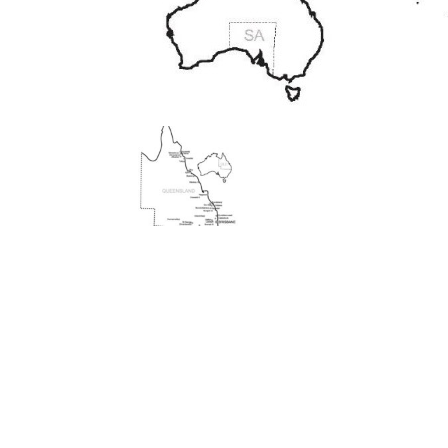
l
s
a
p