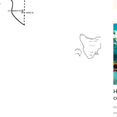
etenky,
tudium
H
ráce
c
Ho
na