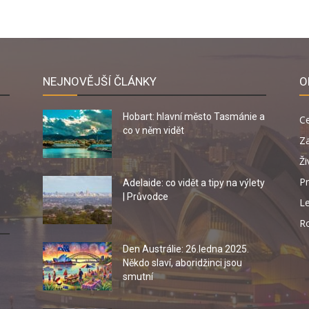
NEJNOVĚJŠÍ ČLÁNKY
O
Hobart: hlavní město Tasmánie a
C
co v něm vidět
Za
Ži
Pr
Adelaide: co vidět a tipy na výlety
| Průvodce
Le
R
Den Austrálie: 26.ledna 2025.
Někdo slaví, aboridžinci jsou
smutní