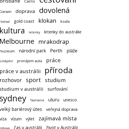
brisbane
Cairns
dovolená
doprava
Darwin
klokan
gold coast
koala
festival
kultura
letenky do austrálie
letenky
Melbourne
mrakodrap
Perth
národní park
pláže
muzeum
práce
pronájem auta
potápění
příroda
práce v austrálii
sport
rozhovor
studium
studium v austrálii
surfování
sydney
uluru
unesco
Tasmánie
velký bariérový útes
veřejná doprava
zajímavá místa
víza
vízum
výlet
čas v austrálii
život v Austrálii
zábava