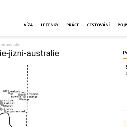
ak
VÍZA
LETENKY
PRÁCE
CESTOVÁNÍ
POJI
zni-australie
o
e-jizni-australie
P
ustrálie?
íza,