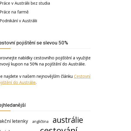
Práce v Austrálii bez studia
Práce na farmě
Podnikání v Austrálii
estovní pojištění se slevou 50%
rovnejte nabídky cestovního pojištění a využijte
evový kupon na 50% na pojištění do Austrálie.
še najdete v našem nejnovějším článku
Cestovní
jištění do Austrálie
.
ejhledanější
austrálie
akční letenky
angličtina
cestování