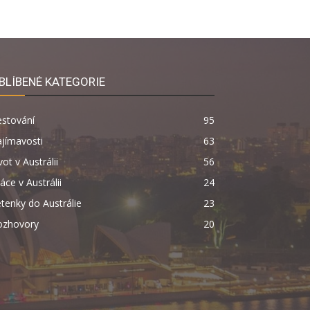
BLÍBENÉ KATEGORIE
estování
95
jímavosti
63
vot v Austrálii
56
áce v Austrálii
24
tenky do Austrálie
23
ozhovory
20