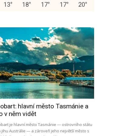
13
°
18
°
17
°
17
°
20
°
obart: hlavní město Tasmánie a
o v něm vidět
bart je hlavní město Tasmánie — ostrovního státu
 jihu Austrálie — a zároveň jeho největší město s