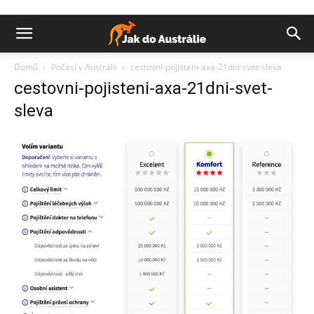
Domů
Počasí v Austrálii
cestovni-pojisteni-axa-21dni-svet-sleva
cestovni-pojisteni-axa-21dni-svet-
sleva