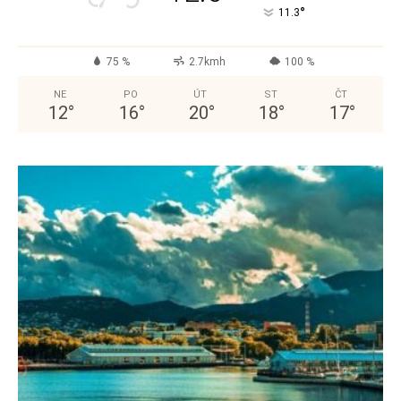
°
11.3
75 %
2.7kmh
100 %
NE
PO
ÚT
ST
ČT
12
°
16
°
20
°
18
°
17
°