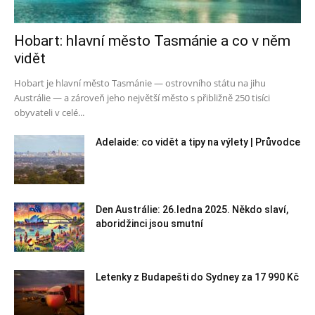
Hobart: hlavní město Tasmánie a co v něm
vidět
Hobart je hlavní město Tasmánie — ostrovního státu na jihu
Austrálie — a zároveň jeho největší město s přibližně 250 tisíci
obyvateli v celé...
Adelaide: co vidět a tipy na výlety | Průvodce
Den Austrálie: 26.ledna 2025. Někdo slaví,
aboridžinci jsou smutní
Letenky z Budapešti do Sydney za 17 990 Kč