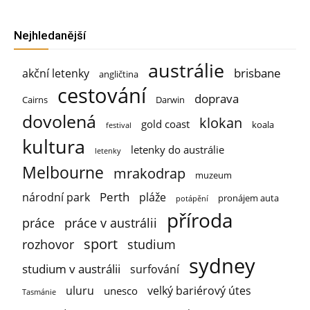
Nejhledanější
austrálie
brisbane
akční letenky
angličtina
cestování
doprava
Cairns
Darwin
dovolená
klokan
gold coast
koala
festival
kultura
letenky do austrálie
letenky
Melbourne
mrakodrap
muzeum
Perth
národní park
pláže
pronájem auta
potápění
příroda
práce
práce v austrálii
sport
rozhovor
studium
sydney
studium v austrálii
surfování
uluru
velký bariérový útes
unesco
Tasmánie