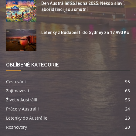
Den Austrálie: 26.ledna 2025. Někdo slaví,
aboridžinci jsou smutní
Letenky z Budapešti do Sydney za 17 990 Kč
OBLÍBENÉ KATEGORIE
Cestování
95
Zajímavosti
63
Život v Austrálii
56
Práce v Austrálii
24
Letenky do Austrálie
23
Rozhovory
20