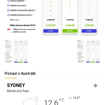
Počasí v Austrálii
SYDNEY
Moderate Rain
°
13.2
°
C
12.6