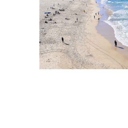
l
s
a
p