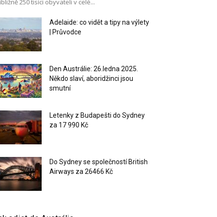
ibližně 250 tisíci obyvateli v celé...
Adelaide: co vidět a tipy na výlety
| Průvodce
Den Austrálie: 26.ledna 2025.
Někdo slaví, aboridžinci jsou
smutní
Letenky z Budapešti do Sydney
za 17 990 Kč
Do Sydney se společností British
Airways za 26466 Kč