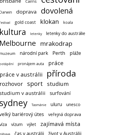
brisbane
Cairns
dovolená
doprava
Darwin
klokan
gold coast
koala
festival
kultura
letenky do austrálie
letenky
Melbourne
mrakodrap
Perth
národní park
pláže
muzeum
práce
pronájem auta
potápění
příroda
práce v austrálii
sport
rozhovor
studium
studium v austrálii
surfování
sydney
uluru
unesco
Tasmánie
velký bariérový útes
veřejná doprava
zajímavá místa
víza
vízum
výlet
čas v austrálii
život v Austrálii
zábava