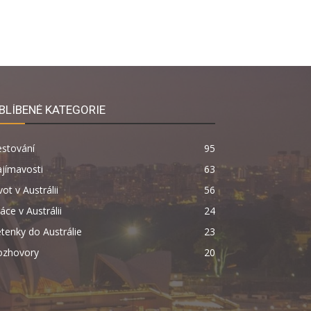
BLÍBENÉ KATEGORIE
estování
95
jímavosti
63
vot v Austrálii
56
áce v Austrálii
24
tenky do Austrálie
23
ozhovory
20