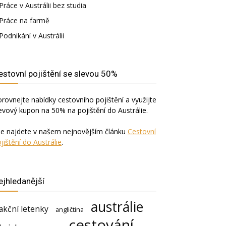
Práce v Austrálii bez studia
Práce na farmě
Podnikání v Austrálii
estovní pojištění se slevou 50%
rovnejte nabídky cestovního pojištění a využijte
evový kupon na 50% na pojištění do Austrálie.
še najdete v našem nejnovějším článku
Cestovní
jištění do Austrálie
.
ejhledanější
austrálie
akční letenky
angličtina
cestování