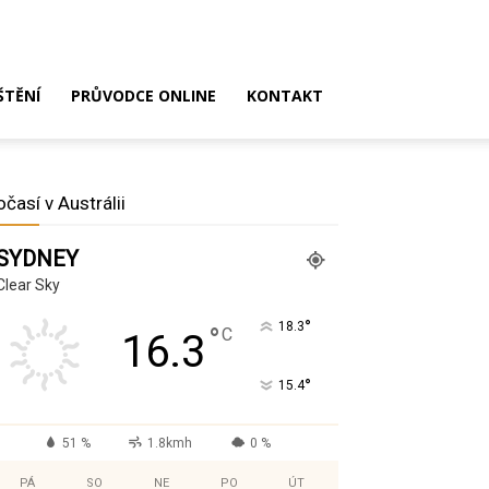
ŠTĚNÍ
PRŮVODCE ONLINE
KONTAKT
očasí v Austrálii
SYDNEY
Clear Sky
°
18.3
°
C
16.3
°
15.4
51 %
1.8kmh
0 %
PÁ
SO
NE
PO
ÚT