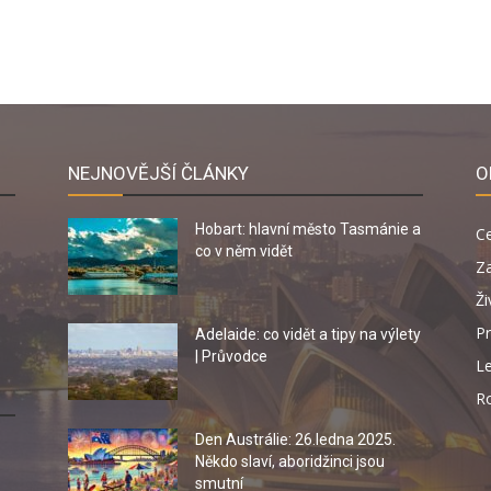
NEJNOVĚJŠÍ ČLÁNKY
O
Hobart: hlavní město Tasmánie a
C
co v něm vidět
Za
Ži
Pr
Adelaide: co vidět a tipy na výlety
| Průvodce
Le
R
Den Austrálie: 26.ledna 2025.
Někdo slaví, aboridžinci jsou
smutní