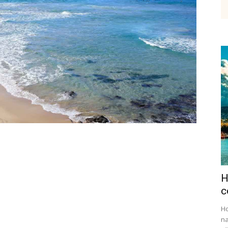
etenky,
tudium
H
ráce
c
Ho
na