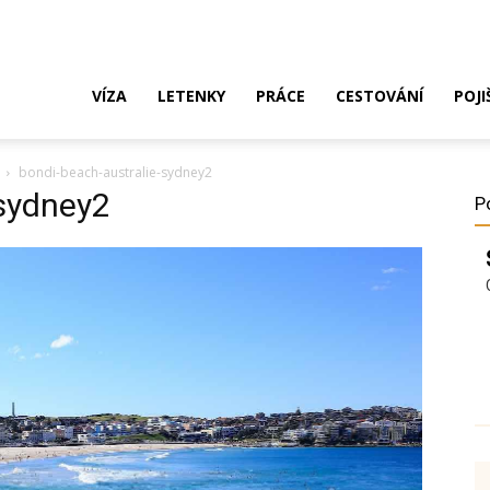
ak
VÍZA
LETENKY
PRÁCE
CESTOVÁNÍ
POJI
bondi-beach-australie-sydney2
o
-sydney2
P
ustrálie?
íza,