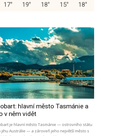
17
°
19
°
18
°
15
°
18
°
obart: hlavní město Tasmánie a
o v něm vidět
bart je hlavní město Tasmánie — ostrovního státu
 jihu Austrálie — a zároveň jeho největší město s