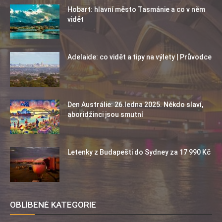
Hobart: hlavní město Tasmánie a co v něm
vidět
Adelaide: co vidět a tipy na výlety | Průvodce
Den Austrálie: 26.ledna 2025. Někdo slaví,
aboridžinci jsou smutní
Letenky z Budapešti do Sydney za 17 990 Kč
OBLÍBENÉ KATEGORIE