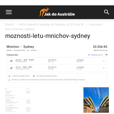
Domů
Akční zpáteční letenky do Sydney od 23 tisíc Kč
moznosti-
letu-mnichov-sydney
moznosti-letu-mnichov-sydney