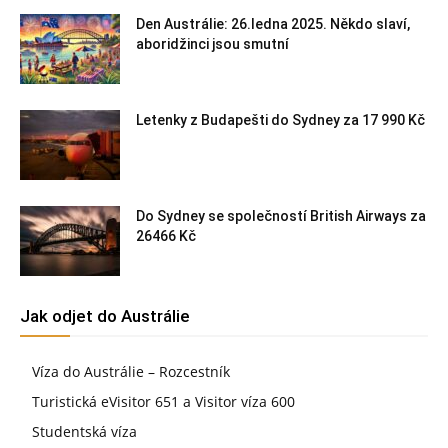
Den Austrálie: 26.ledna 2025. Někdo slaví,
aboridžinci jsou smutní
Letenky z Budapešti do Sydney za 17 990 Kč
Do Sydney se společností British Airways za
26466 Kč
Jak odjet do Austrálie
Víza do Austrálie – Rozcestník
Turistická eVisitor 651 a Visitor víza 600
Studentská víza