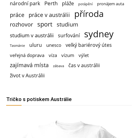
Perth
národní park
pláže
pronájem auta
potápění
příroda
práce
práce v austrálii
sport
rozhovor
studium
sydney
studium v austrálii
surfování
uluru
velký bariérový útes
unesco
Tasmánie
veřejná doprava
víza
vízum
výlet
zajímavá místa
čas v austrálii
zábava
život v Austrálii
Tričko s potiskem Austrálie