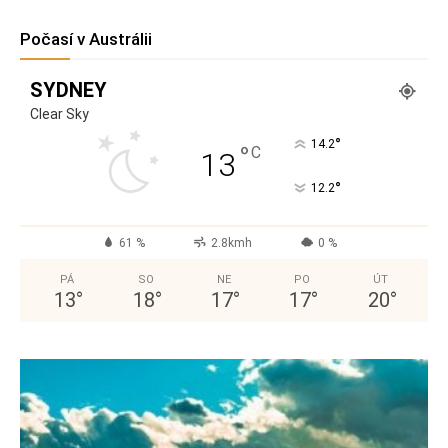
Počasí v Austrálii
SYDNEY
Clear Sky
°
14.2
°
C
13
°
12.2
61 %
2.8kmh
0 %
PÁ
SO
NE
PO
ÚT
13
°
18
°
17
°
17
°
20
°