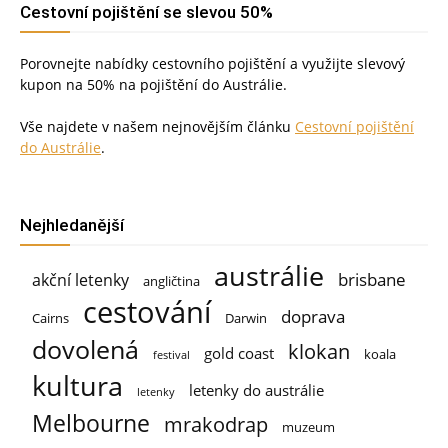
Cestovní pojištění se slevou 50%
Porovnejte nabídky cestovního pojištění a využijte slevový
kupon na 50% na pojištění do Austrálie.
Vše najdete v našem nejnovějším článku
Cestovní pojištění
do Austrálie
.
Nejhledanější
austrálie
brisbane
akční letenky
angličtina
cestování
doprava
Cairns
Darwin
dovolená
klokan
gold coast
koala
festival
kultura
letenky do austrálie
letenky
Melbourne
mrakodrap
muzeum