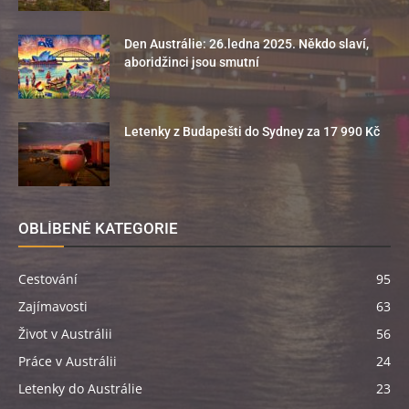
Den Austrálie: 26.ledna 2025. Někdo slaví,
aboridžinci jsou smutní
Letenky z Budapešti do Sydney za 17 990 Kč
OBLÍBENÉ KATEGORIE
Cestování
95
Zajímavosti
63
Život v Austrálii
56
Práce v Austrálii
24
Letenky do Austrálie
23