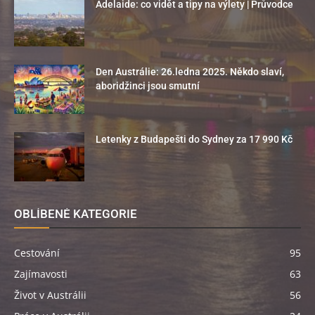
Adelaide: co vidět a tipy na výlety | Průvodce
Den Austrálie: 26.ledna 2025. Někdo slaví,
aboridžinci jsou smutní
Letenky z Budapešti do Sydney za 17 990 Kč
OBLÍBENÉ KATEGORIE
Cestování
95
Zajímavosti
63
Život v Austrálii
56