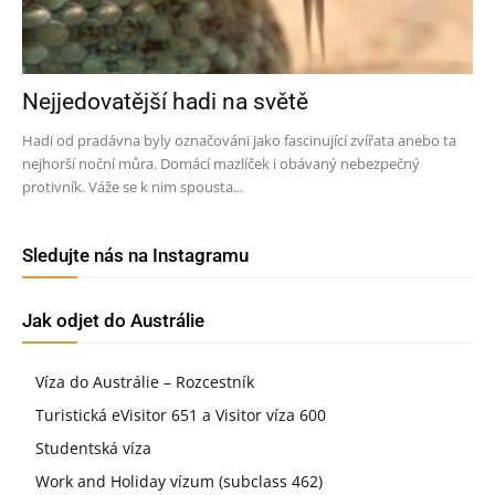
Nejjedovatější hadi na světě
Hadi od pradávna byly označováni jako fascinující zvířata anebo ta
nejhorší noční můra. Domácí mazlíček i obávaný nebezpečný
protivník. Váže se k nim spousta...
Sledujte nás na Instagramu
Jak odjet do Austrálie
Víza do Austrálie – Rozcestník
Turistická eVisitor 651 a Visitor víza 600
Studentská víza
Work and Holiday vízum (subclass 462)