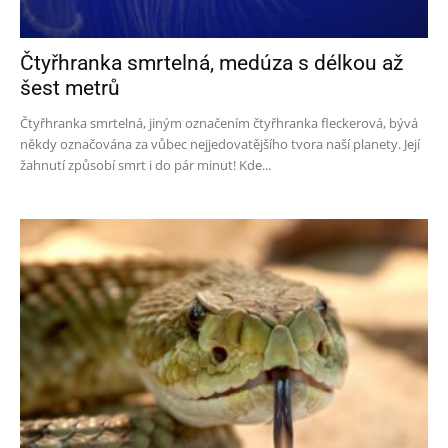
Čtyřhranka smrtelná, medúza s délkou až
šest metrů
Čtyřhranka smrtelná, jiným označením čtyřhranka fleckerová, bývá
někdy označována za vůbec nejjedovatějšího tvora naší planety. Její
žahnutí způsobí smrt i do pár minut! Kde...