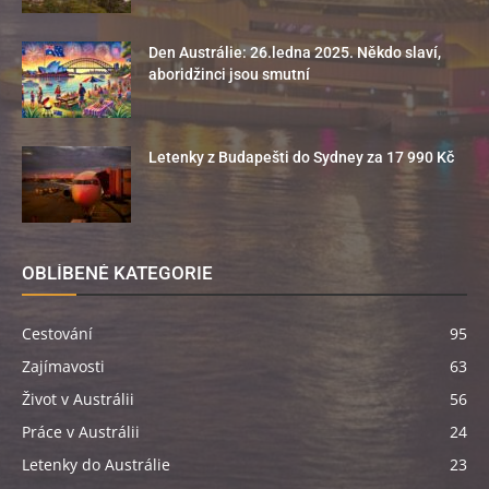
Den Austrálie: 26.ledna 2025. Někdo slaví,
aboridžinci jsou smutní
Letenky z Budapešti do Sydney za 17 990 Kč
OBLÍBENÉ KATEGORIE
Cestování
95
Zajímavosti
63
Život v Austrálii
56
Práce v Austrálii
24
Letenky do Austrálie
23