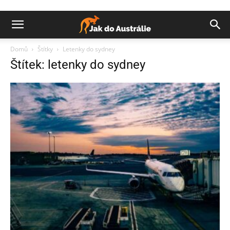
Domů
Štítky
Letenky do sydney
Štítek: letenky do sydney