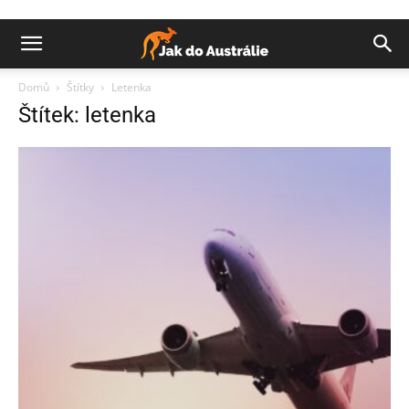
Domů
Štítky
Letenka
Štítek: letenka