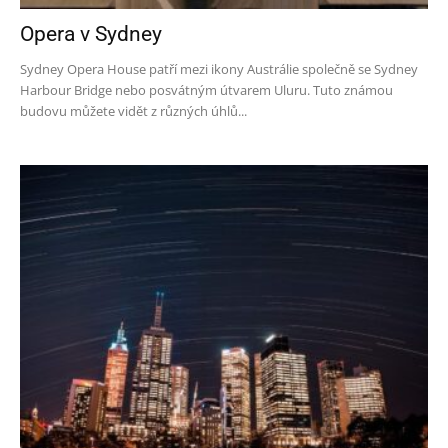
Opera v Sydney
Sydney Opera House patří mezi ikony Austrálie společně se Sydney
Harbour Bridge nebo posvátným útvarem Uluru. Tuto známou
budovu můžete vidět z různých úhlů...