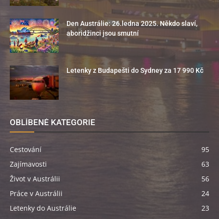
Den Austrálie: 26.ledna 2025. Někdo slaví,
aboridžinci jsou smutní
Letenky z Budapešti do Sydney za 17 990 Kč
OBLÍBENÉ KATEGORIE
Cestování
95
Zajímavosti
63
Život v Austrálii
56
Práce v Austrálii
24
Letenky do Austrálie
23