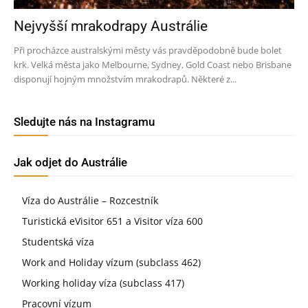
Nejvyšší mrakodrapy Austrálie
Při procházce australskými městy vás pravděpodobně bude bolet
krk. Velká města jako Melbourne, Sydney, Gold Coast nebo Brisbane
disponují hojným množstvím mrakodrapů. Některé z...
Sledujte nás na Instagramu
Jak odjet do Austrálie
Víza do Austrálie – Rozcestník
Turistická eVisitor 651 a Visitor víza 600
Studentská víza
Work and Holiday vízum (subclass 462)
Working holiday víza (subclass 417)
Pracovní vízum