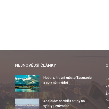
NEJNOVĚJŠÍ ČLÁNKY
O
Hobart: hlavní město Tasmánie
C
a co v něm vidět
Za
Ži
Pr
Adelaide: co vidět a tipy na
výlety | Průvodce
Le