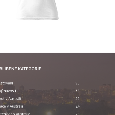
BLÍBENÉ KATEGORIE
estování
95
jímavosti
63
vot v Austrálii
56
áce v Austrálii
24
tenky do Austrálie
23