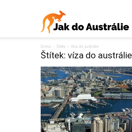
J
Domů
Štítky
Víza do austrálie
d
Štítek: víza do austrálie
A
V