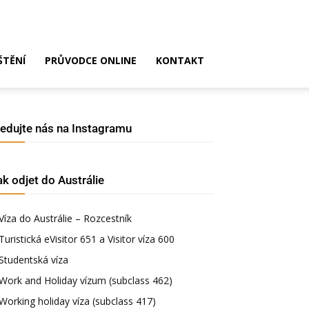
ŠTĚNÍ
PRŮVODCE ONLINE
KONTAKT
ledujte nás na Instagramu
ak odjet do Austrálie
Víza do Austrálie – Rozcestník
Turistická eVisitor 651 a Visitor víza 600
Studentská víza
Work and Holiday vízum (subclass 462)
Working holiday víza (subclass 417)