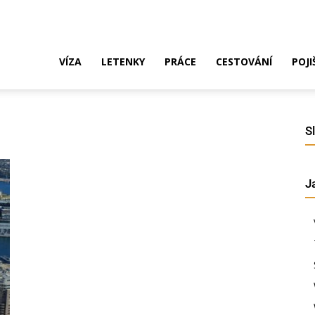
ak
VÍZA
LETENKY
PRÁCE
CESTOVÁNÍ
POJI
o
S
J
ustrálie?
íza,