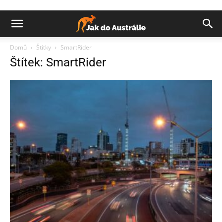
Domů
Štítky
SmartRider
Štítek: SmartRider