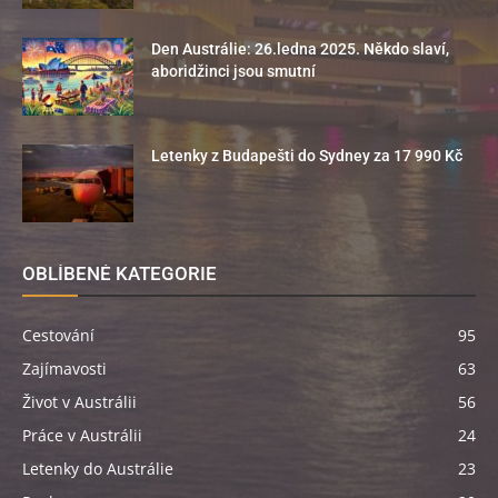
Den Austrálie: 26.ledna 2025. Někdo slaví,
aboridžinci jsou smutní
Letenky z Budapešti do Sydney za 17 990 Kč
OBLÍBENÉ KATEGORIE
Cestování
95
Zajímavosti
63
Život v Austrálii
56
Práce v Austrálii
24
Letenky do Austrálie
23