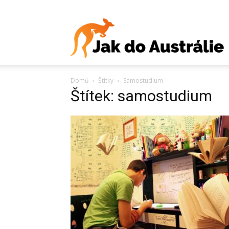
J
Domů
Štítky
Samostudium
d
Štítek: samostudium
A
V