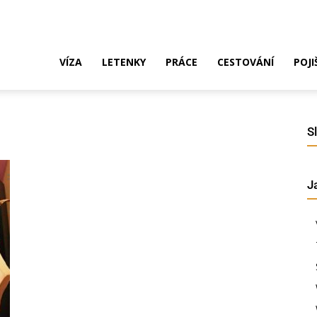
ak
VÍZA
LETENKY
PRÁCE
CESTOVÁNÍ
POJI
o
S
J
ustrálie?
íza,