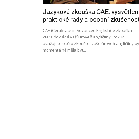
Jazyková zkouška CAE: vysvětlení
l
praktické rady a osobní zkušenost
CAE (Certificate in Advanced English) je zkouška,
která dokládá vaší úroveň angličtiny. Pokud
uvažujete o této zkoušce, vaše úroveň angličtiny b
s
momentálně měla být...
a
p