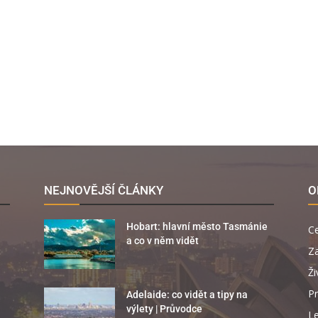
NEJNOVĚJŠÍ ČLÁNKY
O
Hobart: hlavní město Tasmánie
C
a co v něm vidět
Za
Ži
Pr
Adelaide: co vidět a tipy na
výlety | Průvodce
Le