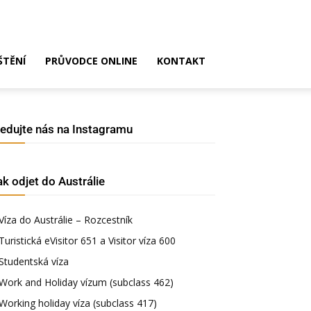
ŠTĚNÍ
PRŮVODCE ONLINE
KONTAKT
ledujte nás na Instagramu
ak odjet do Austrálie
Víza do Austrálie – Rozcestník
Turistická eVisitor 651 a Visitor víza 600
Studentská víza
Work and Holiday vízum (subclass 462)
Working holiday víza (subclass 417)