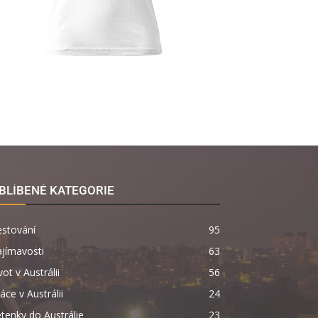
BLÍBENÉ KATEGORIE
estování
95
jímavosti
63
vot v Austrálii
56
áce v Austrálii
24
tenky do Austrálie
23