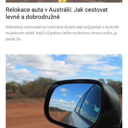
Relokace auta v Austrálii: Jak cestovat
levně a dobrodružně
Málokterý cestovatel se rozhodne strávit celý svůj pobyt v Austrálii
na jednom místě. Když už jednou letíte na druhou stranu světa, je
jasné, že...