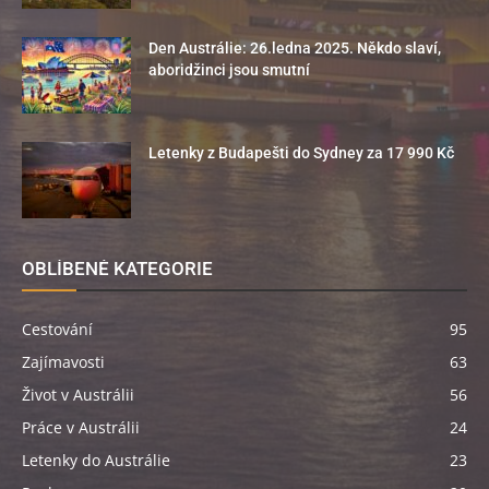
Den Austrálie: 26.ledna 2025. Někdo slaví,
aboridžinci jsou smutní
Letenky z Budapešti do Sydney za 17 990 Kč
OBLÍBENÉ KATEGORIE
Cestování
95
Zajímavosti
63
Život v Austrálii
56
Práce v Austrálii
24
Letenky do Austrálie
23