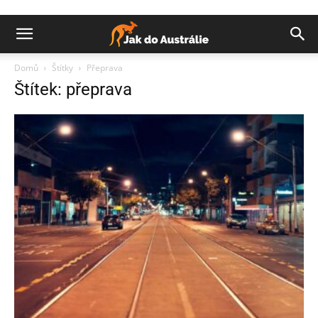
Domů
Štítky
Přeprava
Štítek: přeprava