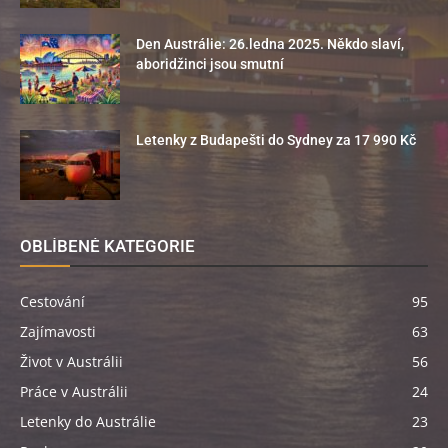
Den Austrálie: 26.ledna 2025. Někdo slaví,
aboridžinci jsou smutní
Letenky z Budapešti do Sydney za 17 990 Kč
OBLÍBENÉ KATEGORIE
Cestování
95
Zajímavosti
63
Život v Austrálii
56
Práce v Austrálii
24
Letenky do Austrálie
23