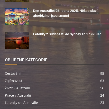
Den Austrálie: 26.ledna 2025. Někdo slaví,
aboridžinci jsou smutní
Letenky z Budapešti do Sydney za 17 990 Kč
OBLÍBENÉ KATEGORIE
Cestování
95
Zajímavosti
63
Život v Austrálii
56
Práce v Austrálii
24
Letenky do Austrálie
23