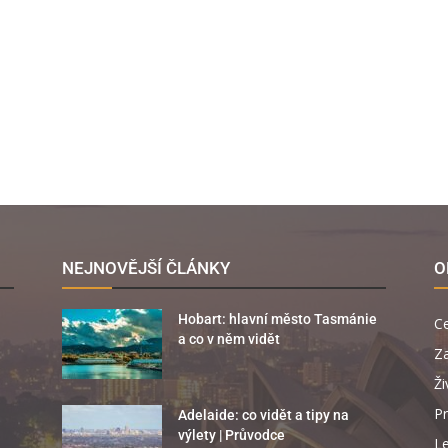
NEJNOVĚJŠÍ ČLÁNKY
O
Hobart: hlavní město Tasmánie
C
a co v něm vidět
Za
Ži
Pr
Adelaide: co vidět a tipy na
výlety | Průvodce
Le