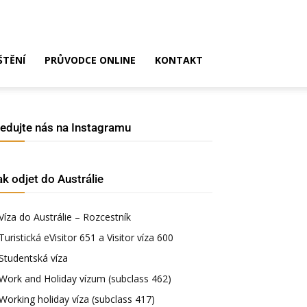
ŠTĚNÍ
PRŮVODCE ONLINE
KONTAKT
ledujte nás na Instagramu
ak odjet do Austrálie
Víza do Austrálie – Rozcestník
Turistická eVisitor 651 a Visitor víza 600
Studentská víza
Work and Holiday vízum (subclass 462)
Working holiday víza (subclass 417)