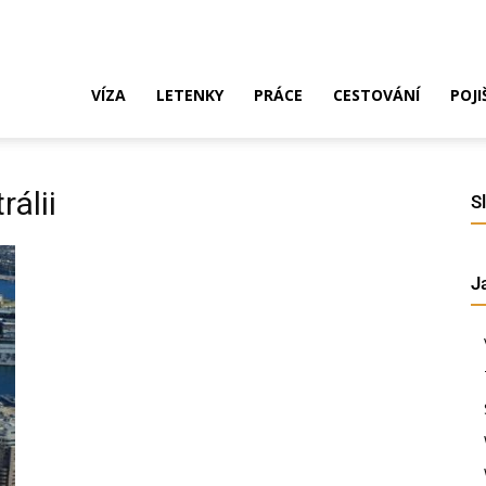
ak
VÍZA
LETENKY
PRÁCE
CESTOVÁNÍ
POJI
o
rálii
S
J
ustrálie?
íza,