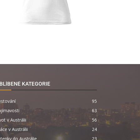
BLÍBENÉ KATEGORIE
estování
95
jímavosti
63
vot v Austrálii
56
áce v Austrálii
24
tenky do Austrálie
23