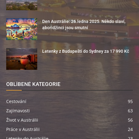
Den Austrálie: 26.ledna 2025. Někdo slaví,
aboridžinci jsou smutní
Letenky z Budapešti do Sydney za 17 990 Kč
OBLÍBENÉ KATEGORIE
Cestování
95
Zajímavosti
63
Život v Austrálii
56
Práce v Austrálii
24
Letenky do Austrálie
23