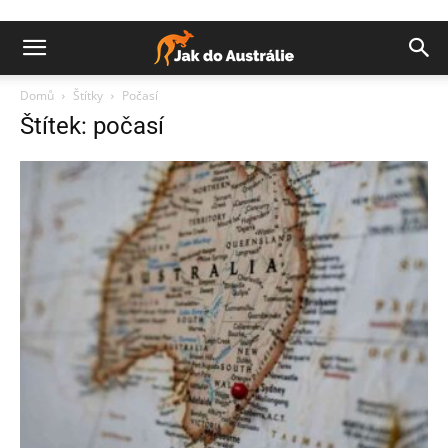
Domů
Štítky
Počasí
Štítek: počasí