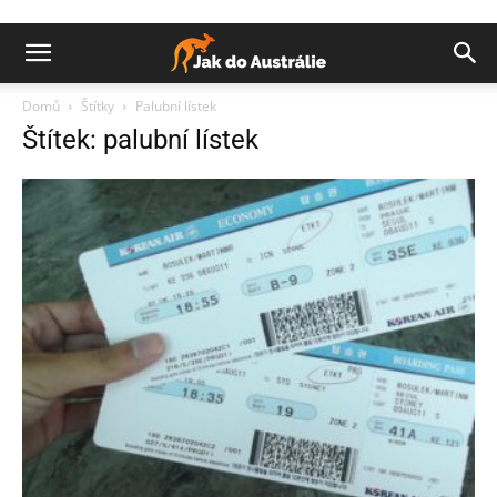
Domů
Štítky
Palubní lístek
Štítek: palubní lístek