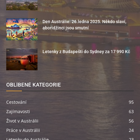
Den Austrálie: 26.ledna 2025. Někdo slaví,
aboridžinci jsou smutní
Letenky z Budapešti do Sydney za 17 990 Kč
OBLÍBENÉ KATEGORIE
Cestování
95
Zajímavosti
63
Život v Austrálii
56
Práce v Austrálii
24
Letenky do Austrálie
23