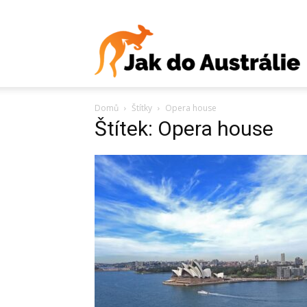
J
Domů
Štítky
Opera house
d
Štítek: Opera house
A
V