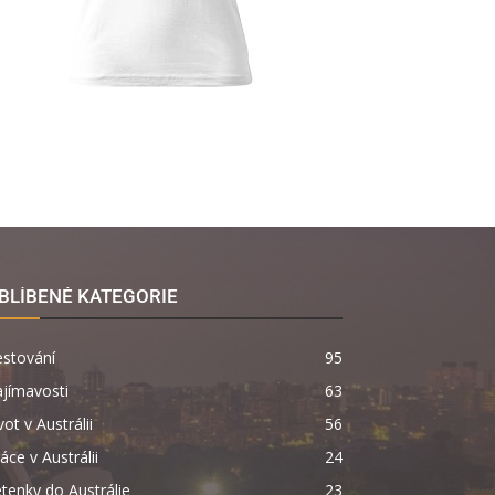
BLÍBENÉ KATEGORIE
estování
95
jímavosti
63
vot v Austrálii
56
áce v Austrálii
24
tenky do Austrálie
23