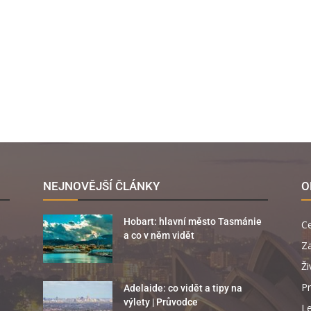
NEJNOVĚJŠÍ ČLÁNKY
O
Hobart: hlavní město Tasmánie
C
a co v něm vidět
Za
Ži
Pr
Adelaide: co vidět a tipy na
výlety | Průvodce
Le