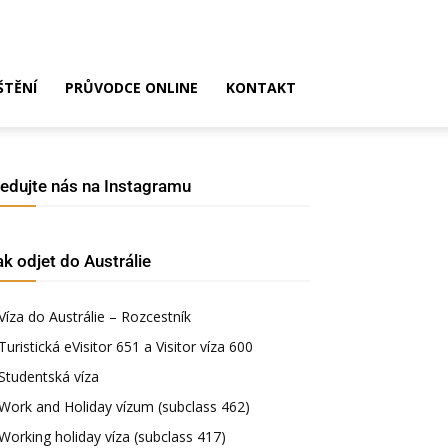
ŠTĚNÍ
PRŮVODCE ONLINE
KONTAKT
ledujte nás na Instagramu
ak odjet do Austrálie
Víza do Austrálie – Rozcestník
Turistická eVisitor 651 a Visitor víza 600
Studentská víza
Work and Holiday vízum (subclass 462)
Working holiday víza (subclass 417)