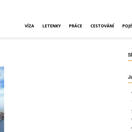
ak
VÍZA
LETENKY
PRÁCE
CESTOVÁNÍ
POJI
o
S
J
ustrálie?
íza,