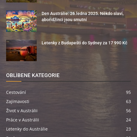
Den Austrálie: 26.ledna 2025. Někdo slaví,
aboridžinci jsou smutní
Letenky z Budapešti do Sydney za 17 990 Kč
OBLÍBENÉ KATEGORIE
Cestování
95
Zajímavosti
63
Život v Austrálii
56
Práce v Austrálii
24
Letenky do Austrálie
23