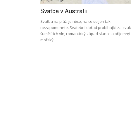
Svatba v Austrálii
l
Svatba na pláži je něco, na co se jen tak
nezapomenete. Svatební obřad probíhající za zvu
šumějících vln, romantický západ slunce a příjemný
mořský...
s
a
p