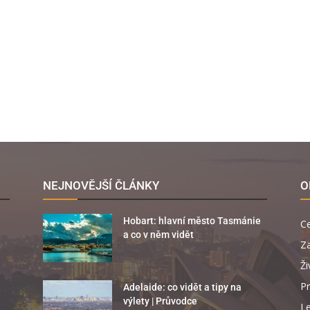
NEJNOVĚJŠÍ ČLÁNKY
O
Hobart: hlavní město Tasmánie
C
a co v něm vidět
Za
Ži
Pr
Adelaide: co vidět a tipy na
výlety | Průvodce
Le