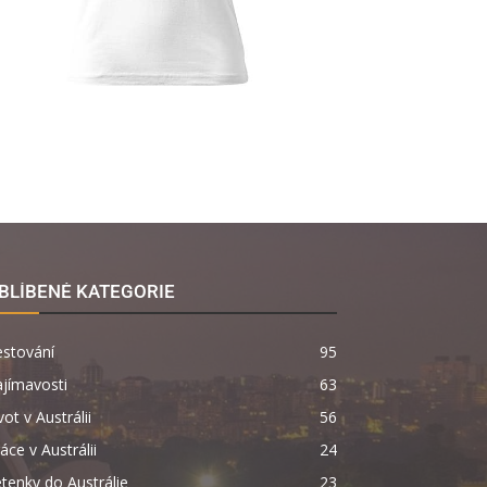
BLÍBENÉ KATEGORIE
estování
95
jímavosti
63
vot v Austrálii
56
áce v Austrálii
24
tenky do Austrálie
23