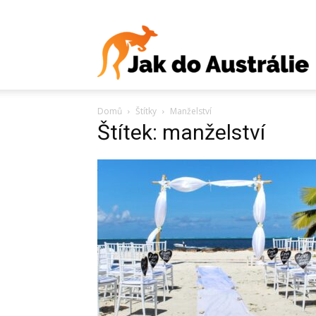
J
Domů
Štítky
Manželství
d
Štítek: manželství
A
V