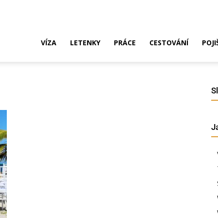
ak
VÍZA
LETENKY
PRÁCE
CESTOVÁNÍ
POJI
o
S
J
ustrálie?
íza,