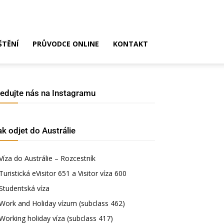
ŠTĚNÍ
PRŮVODCE ONLINE
KONTAKT
ledujte nás na Instagramu
ak odjet do Austrálie
Víza do Austrálie – Rozcestník
Turistická eVisitor 651 a Visitor víza 600
Studentská víza
Work and Holiday vízum (subclass 462)
Working holiday víza (subclass 417)