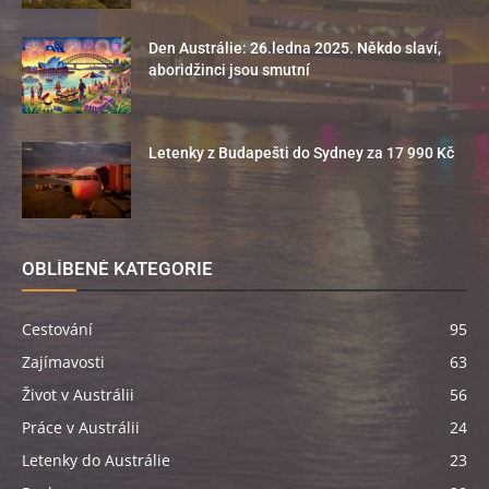
Den Austrálie: 26.ledna 2025. Někdo slaví,
aboridžinci jsou smutní
Letenky z Budapešti do Sydney za 17 990 Kč
OBLÍBENÉ KATEGORIE
Cestování
95
Zajímavosti
63
Život v Austrálii
56
Práce v Austrálii
24
Letenky do Austrálie
23