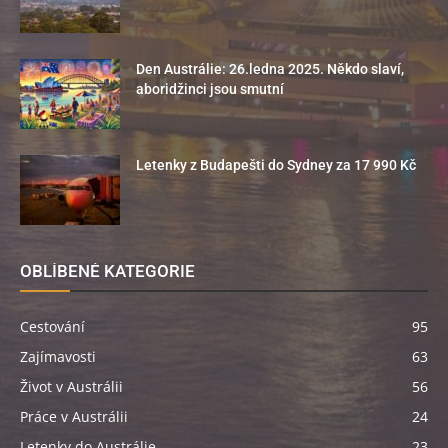
Den Austrálie: 26.ledna 2025. Někdo slaví,
aboridžinci jsou smutní
Letenky z Budapešti do Sydney za 17 990 Kč
OBLÍBENÉ KATEGORIE
Cestování
95
Zajímavosti
63
Život v Austrálii
56
Práce v Austrálii
24
Letenky do Austrálie
23