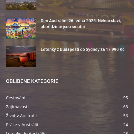
Den Austrálie: 26.ledna 2025. Někdo slaví,
aboridžinci jsou smutní
Letenky z Budapešti do Sydney za 17 990 Kč
OBLÍBENÉ KATEGORIE
Cestování
95
Zajímavosti
63
Život v Austrálii
56
Práce v Austrálii
24
Letenky do Austrálie
23