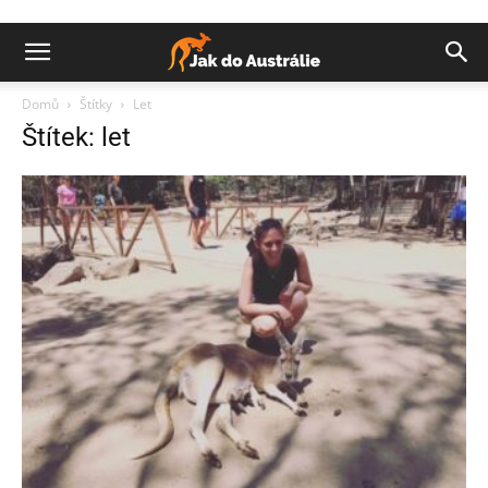
Domů
Štítky
Let
Štítek: let