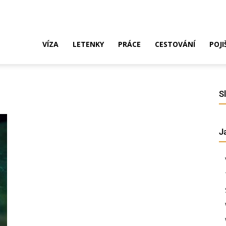
ak
VÍZA
LETENKY
PRÁCE
CESTOVÁNÍ
POJI
o
S
J
ustrálie?
íza,