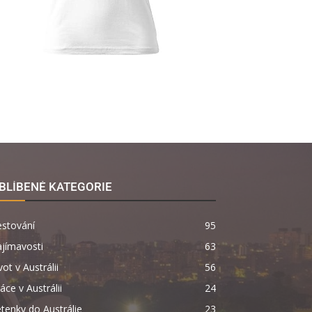
BLÍBENÉ KATEGORIE
estování
95
jímavosti
63
vot v Austrálii
56
áce v Austrálii
24
tenky do Austrálie
23