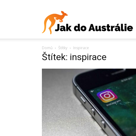
J
Domů
Štítky
Inspirace
d
Štítek: inspirace
A
V