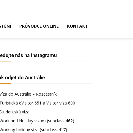
ŠTĚNÍ
PRŮVODCE ONLINE
KONTAKT
ledujte nás na Instagramu
ak odjet do Austrálie
Víza do Austrálie – Rozcestník
Turistická eVisitor 651 a Visitor víza 600
Studentská víza
Work and Holiday vízum (subclass 462)
Working holiday víza (subclass 417)