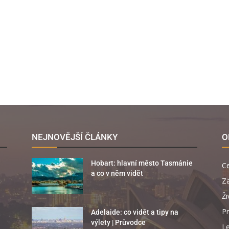
NEJNOVĚJŠÍ ČLÁNKY
O
Hobart: hlavní město Tasmánie
C
a co v něm vidět
Za
Ži
Pr
Adelaide: co vidět a tipy na
výlety | Průvodce
Le