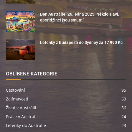
Den Austrálie: 26.ledna 2025. Někdo slaví,
aboridžinci jsou smutní
Letenky z Budapešti do Sydney za 17 990 Kč
OBLÍBENÉ KATEGORIE
Cestování
95
Zajímavosti
63
Život v Austrálii
56
Práce v Austrálii
24
Letenky do Austrálie
23