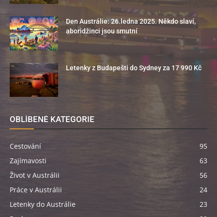
Den Austrálie: 26.ledna 2025. Někdo slaví,
aboridžinci jsou smutní
Letenky z Budapešti do Sydney za 17 990 Kč
OBLÍBENÉ KATEGORIE
Cestování
95
Zajímavosti
63
Život v Austrálii
56
Práce v Austrálii
24
Letenky do Austrálie
23