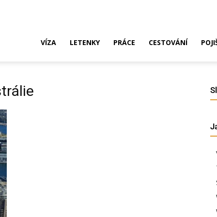
ak
VÍZA
LETENKY
PRÁCE
CESTOVÁNÍ
POJI
o
trálie
S
J
ustrálie?
íza,