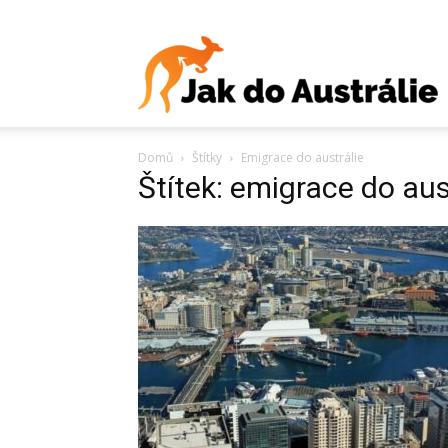
J
Domů
Štítky
Emigrace do austrálie
d
Štítek: emigrace do aus
A
V