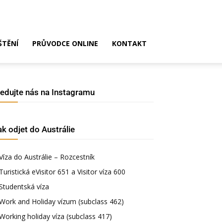
ŠTĚNÍ
PRŮVODCE ONLINE
KONTAKT
ledujte nás na Instagramu
ak odjet do Austrálie
Víza do Austrálie – Rozcestník
Turistická eVisitor 651 a Visitor víza 600
Studentská víza
Work and Holiday vízum (subclass 462)
Working holiday víza (subclass 417)