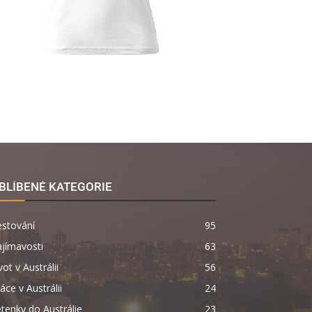
BLÍBENÉ KATEGORIE
estování
95
jímavosti
63
vot v Austrálii
56
áce v Austrálii
24
tenky do Austrálie
23