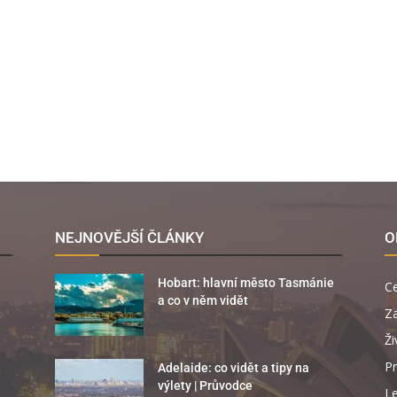
NEJNOVĚJŠÍ ČLÁNKY
O
Hobart: hlavní město Tasmánie
C
a co v něm vidět
Za
Ži
Pr
Adelaide: co vidět a tipy na
výlety | Průvodce
Le