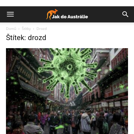
Domů
Štítky
Drozd
Štítek: drozd