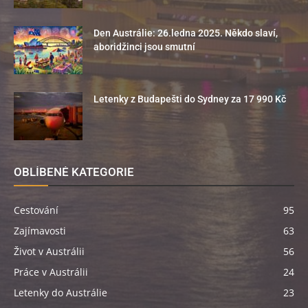
Den Austrálie: 26.ledna 2025. Někdo slaví,
aboridžinci jsou smutní
Letenky z Budapešti do Sydney za 17 990 Kč
OBLÍBENÉ KATEGORIE
Cestování
95
Zajímavosti
63
Život v Austrálii
56
Práce v Austrálii
24
Letenky do Austrálie
23