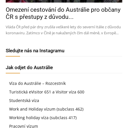
Omezení cestování do Austrálie pro občany
ČR s přestupy z důvodu...
Vláda ČR před pár dny zrušila veškeré lety do severní Itálie z důvodu
koronaviru. Zatímco v Číně je nakažených čím dál méně, v Evropě...
Sledujte nás na Instagramu
Jak odjet do Austrálie
Víza do Austrálie – Rozcestník
Turistická eVisitor 651 a Visitor víza 600
Studentská víza
Work and Holiday vízum (subclass 462)
Working holiday víza (subclass 417)
Pracovní vízum