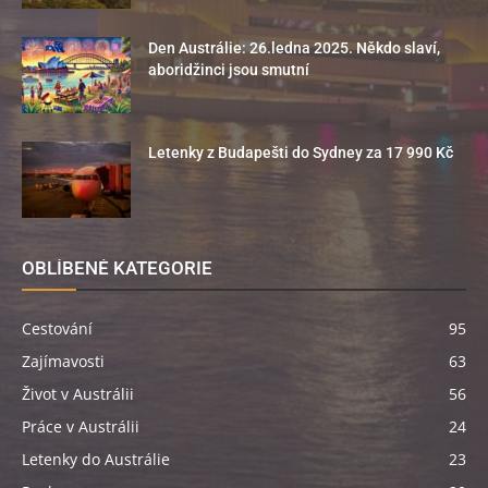
Den Austrálie: 26.ledna 2025. Někdo slaví,
aboridžinci jsou smutní
Letenky z Budapešti do Sydney za 17 990 Kč
OBLÍBENÉ KATEGORIE
Cestování
95
Zajímavosti
63
Život v Austrálii
56
Práce v Austrálii
24
Letenky do Austrálie
23