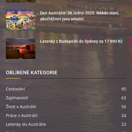
Den Austrálie: 26.ledna 2025. Někdo slaví,
aboridžinci jsou smutní
Letenky z Budapešti do Sydney za 17 990 Kč
OBLÍBENÉ KATEGORIE
Cestování
95
Zajímavosti
63
Život v Austrálii
56
Práce v Austrálii
24
Letenky do Austrálie
23