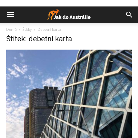
Domů
Štítky
Debetní karta
Štítek: debetní karta