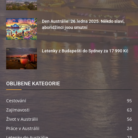
Den Austrálie: 26.ledna 2025. Někdo slaví,
aboridžinci jsou smutní
Letenky z Budapešti do Sydney za 17 990 Kč
OBLÍBENÉ KATEGORIE
Cestování
95
Zajímavosti
63
Život v Austrálii
56
Práce v Austrálii
24
Letenky do Austrálie
23