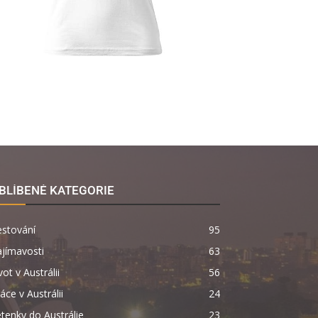
BLÍBENÉ KATEGORIE
estování
95
jímavosti
63
vot v Austrálii
56
áce v Austrálii
24
tenky do Austrálie
23