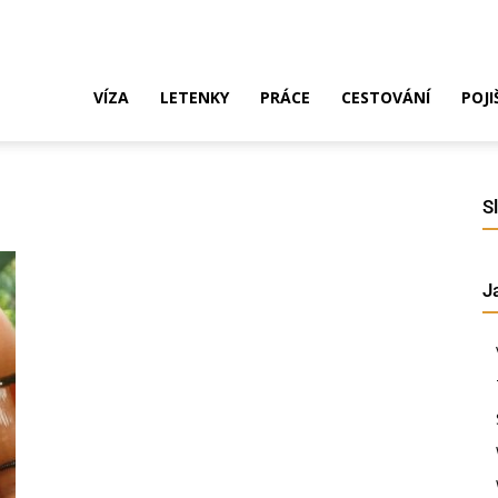
ak
VÍZA
LETENKY
PRÁCE
CESTOVÁNÍ
POJI
o
S
J
ustrálie?
íza,