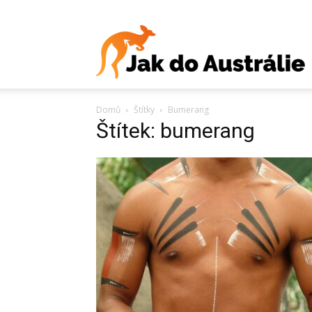
J
Domů
Štítky
Bumerang
d
Štítek: bumerang
A
V