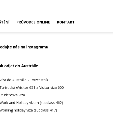
ŠTĚNÍ
PRŮVODCE ONLINE
KONTAKT
ledujte nás na Instagramu
ak odjet do Austrálie
Víza do Austrálie – Rozcestník
Turistická eVisitor 651 a Visitor víza 600
Studentská víza
Work and Holiday vízum (subclass 462)
Working holiday víza (subclass 417)