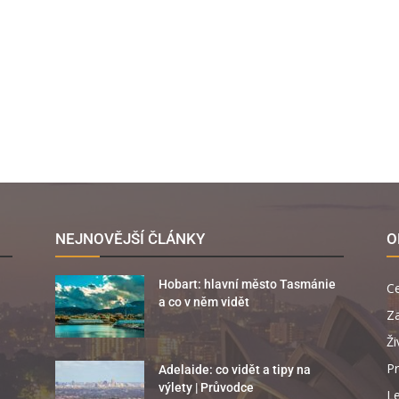
NEJNOVĚJŠÍ ČLÁNKY
O
Hobart: hlavní město Tasmánie
C
a co v něm vidět
Za
Ži
Pr
Adelaide: co vidět a tipy na
výlety | Průvodce
Le