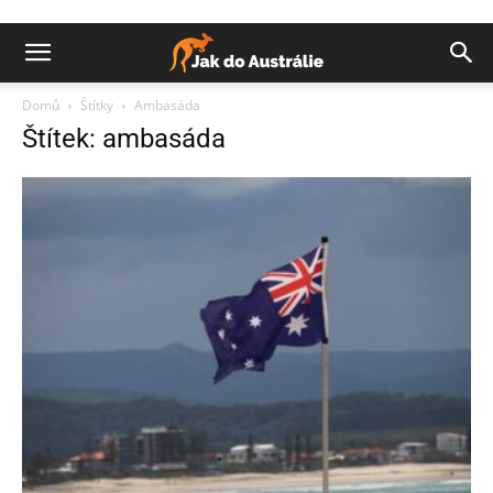
Domů
Štítky
Ambasáda
Štítek: ambasáda