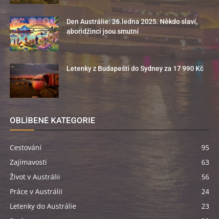
Den Austrálie: 26.ledna 2025. Někdo slaví,
aboridžinci jsou smutní
Letenky z Budapešti do Sydney za 17 990 Kč
OBLÍBENÉ KATEGORIE
Cestování
95
Zajímavosti
63
Život v Austrálii
56
Práce v Austrálii
24
Letenky do Austrálie
23