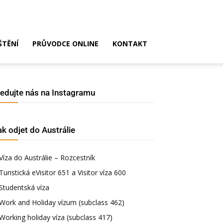
ŠTĚNÍ
PRŮVODCE ONLINE
KONTAKT
ledujte nás na Instagramu
ak odjet do Austrálie
Víza do Austrálie – Rozcestník
Turistická eVisitor 651 a Visitor víza 600
Studentská víza
Work and Holiday vízum (subclass 462)
Working holiday víza (subclass 417)