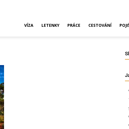
ak
VÍZA
LETENKY
PRÁCE
CESTOVÁNÍ
POJI
o
S
J
ustrálie?
íza,