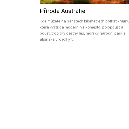
Příroda Austrálie
l
Kde můžete na pár stech kilometrech potkat krajinu
která vystřídá moderní velkoměsto, polopoušť a
poušť, tropický deštný les, mořský národní park a
alpinské vrcholky?...
s
a
p