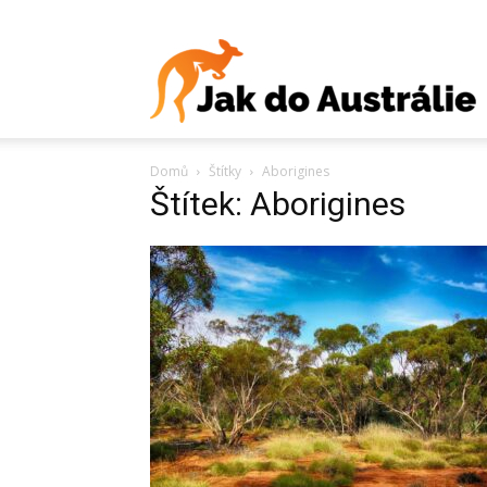
J
Domů
Štítky
Aborigines
d
Štítek: Aborigines
A
V