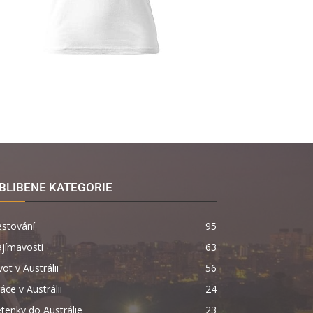
BLÍBENÉ KATEGORIE
estování
95
jímavosti
63
vot v Austrálii
56
áce v Austrálii
24
tenky do Austrálie
23