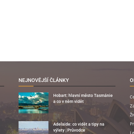
NEJNOVĚJŠÍ ČLÁNKY
O
Hobart: hlavní město Tasmánie
C
a co v něm vidět
Za
Ži
Pr
Adelaide: co vidět a tipy na
výlety | Průvodce
Le