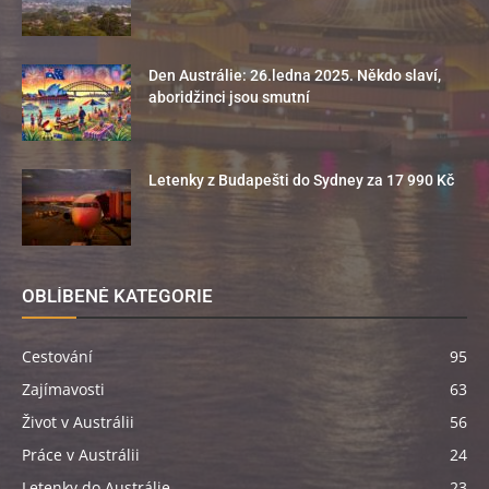
Den Austrálie: 26.ledna 2025. Někdo slaví,
aboridžinci jsou smutní
Letenky z Budapešti do Sydney za 17 990 Kč
OBLÍBENÉ KATEGORIE
Cestování
95
Zajímavosti
63
Život v Austrálii
56
Práce v Austrálii
24
Letenky do Austrálie
23