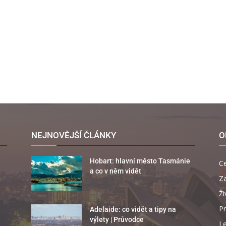
NEJNOVĚJŠÍ ČLÁNKY
O
Hobart: hlavní město Tasmánie
C
a co v něm vidět
Za
Ži
Pr
Adelaide: co vidět a tipy na
výlety | Průvodce
Le