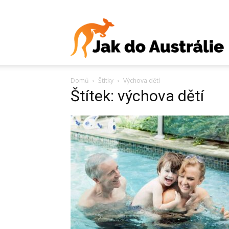
J
Domů
Štítky
Výchova dětí
d
Štítek: výchova dětí
A
V