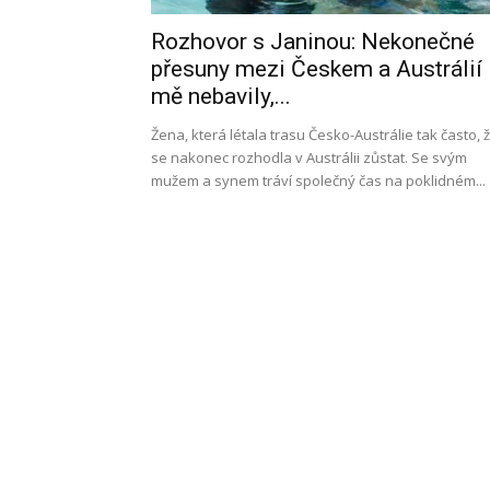
Rozhovor s Janinou: Nekonečné
l
přesuny mezi Českem a Austrálií
mě nebavily,...
Žena, která létala trasu Česko-Austrálie tak často, 
se nakonec rozhodla v Austrálii zůstat. Se svým
s
mužem a synem tráví společný čas na poklidném...
a
p