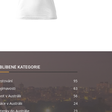
BLÍBENÉ KATEGORIE
estování
95
jímavosti
63
vot v Austrálii
56
áce v Austrálii
24
tenky do Austrálie
23