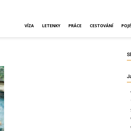
ak
VÍZA
LETENKY
PRÁCE
CESTOVÁNÍ
POJI
o
S
J
ustrálie?
íza,