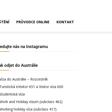
ŠTĚNÍ
PRŮVODCE ONLINE
KONTAKT
ledujte nás na Instagramu
ak odjet do Austrálie
Víza do Austrálie – Rozcestník
Turistická eVisitor 651 a Visitor víza 600
Studentská víza
Work and Holiday vízum (subclass 462)
Working holiday víza (subclass 417)