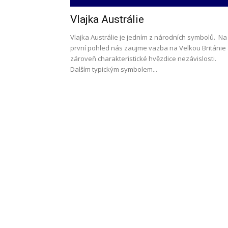
Vlajka Austrálie
l
Vlajka Austrálie je jedním z národních symbolů. Na
první pohled nás zaujme vazba na Velkou Británie
zároveň charakteristické hvězdice nezávislosti.
Dalším typickým symbolem...
s
a
p