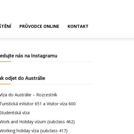
ŠTĚNÍ
PRŮVODCE ONLINE
KONTAKT
ledujte nás na Instagramu
ak odjet do Austrálie
Víza do Austrálie – Rozcestník
Turistická eVisitor 651 a Visitor víza 600
Studentská víza
Work and Holiday vízum (subclass 462)
Working holiday víza (subclass 417)