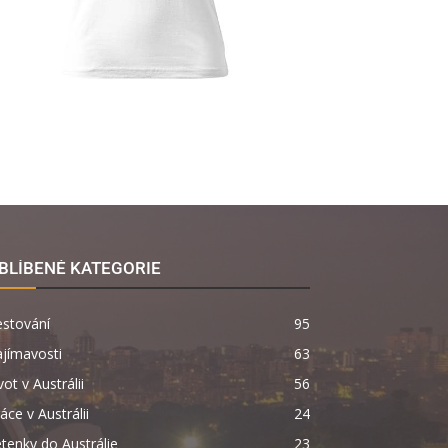
BLÍBENÉ KATEGORIE
estování
95
jímavosti
63
vot v Austrálii
56
áce v Austrálii
24
tenky do Austrálie
23