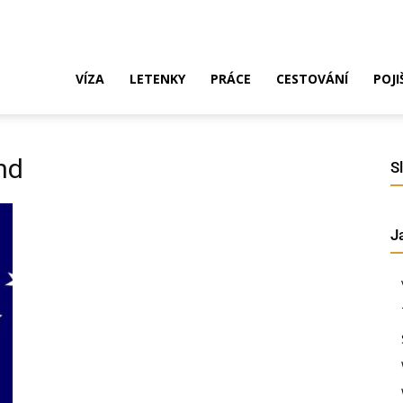
ak
VÍZA
LETENKY
PRÁCE
CESTOVÁNÍ
POJI
o
and
S
J
ustrálie?
íza,