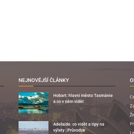
NEJNOVĚJŠÍ ČLÁNKY
O
Hobart: hlavní město Tasmánie
C
a co v něm vidět
Za
Ži
Pr
Adelaide: co vidět a tipy na
výlety | Průvodce
Le