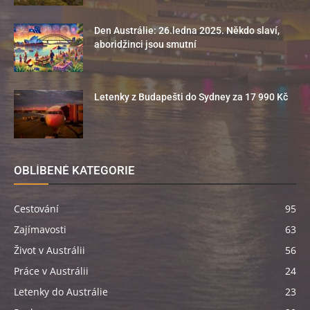
Den Austrálie: 26.ledna 2025. Někdo slaví,
aboridžinci jsou smutní
Letenky z Budapešti do Sydney za 17 990 Kč
OBLÍBENÉ KATEGORIE
Cestování
95
Zajímavosti
63
Život v Austrálii
56
Práce v Austrálii
24
Letenky do Austrálie
23