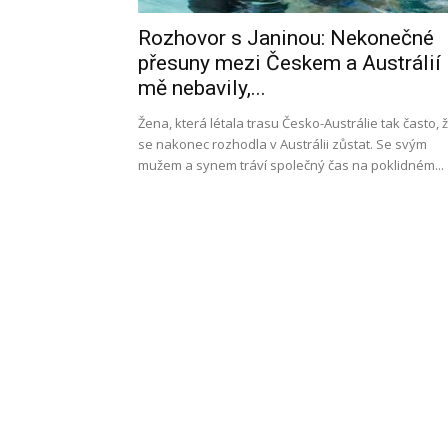
Rozhovor s Janinou: Nekonečné
l
přesuny mezi Českem a Austrálií
mě nebavily,...
Žena, která létala trasu Česko-Austrálie tak často, 
se nakonec rozhodla v Austrálii zůstat. Se svým
s
mužem a synem tráví společný čas na poklidném...
a
p