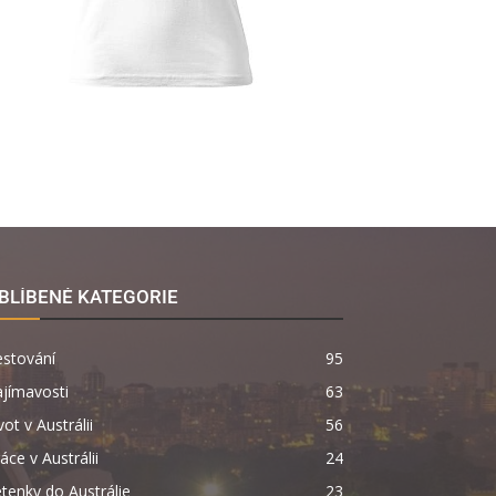
BLÍBENÉ KATEGORIE
estování
95
jímavosti
63
vot v Austrálii
56
áce v Austrálii
24
tenky do Austrálie
23