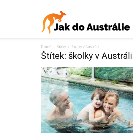
J
Domů
Štítky
školky v Austrálii
d
Štítek: školky v Austráli
A
V