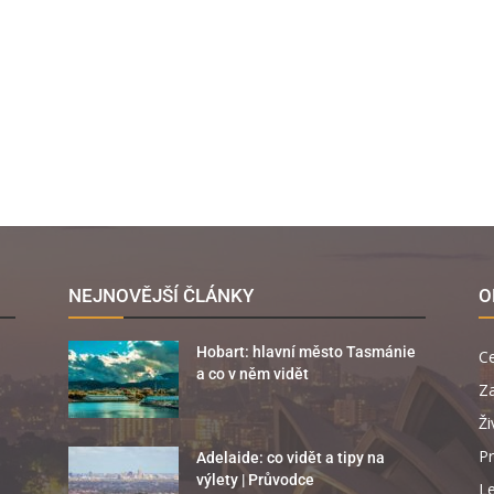
NEJNOVĚJŠÍ ČLÁNKY
O
Hobart: hlavní město Tasmánie
C
a co v něm vidět
Za
Ži
Pr
Adelaide: co vidět a tipy na
výlety | Průvodce
Le