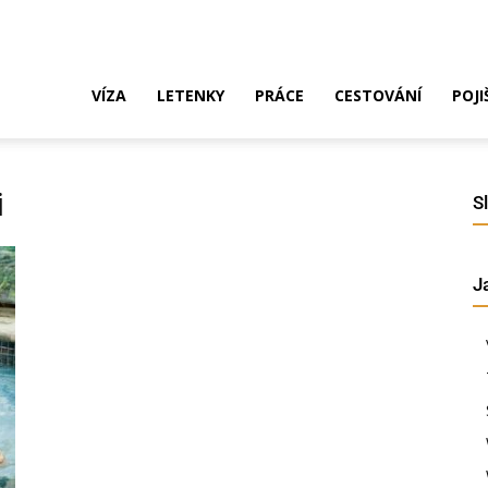
ak
VÍZA
LETENKY
PRÁCE
CESTOVÁNÍ
POJI
o
i
S
J
ustrálie?
íza,