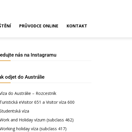
ŠTĚNÍ
PRŮVODCE ONLINE
KONTAKT
ledujte nás na Instagramu
ak odjet do Austrálie
Víza do Austrálie – Rozcestník
Turistická eVisitor 651 a Visitor víza 600
Studentská víza
Work and Holiday vízum (subclass 462)
Working holiday víza (subclass 417)