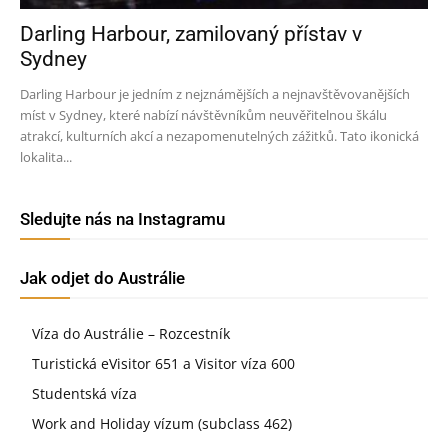
Darling Harbour, zamilovaný přístav v
Sydney
Darling Harbour je jedním z nejznámějších a nejnavštěvovanějších
míst v Sydney, které nabízí návštěvníkům neuvěřitelnou škálu
atrakcí, kulturních akcí a nezapomenutelných zážitků. Tato ikonická
lokalita...
Sledujte nás na Instagramu
Jak odjet do Austrálie
Víza do Austrálie – Rozcestník
Turistická eVisitor 651 a Visitor víza 600
Studentská víza
Work and Holiday vízum (subclass 462)