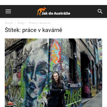
Domů
Štítky
Práce v kavárně
Štítek: práce v kavárně