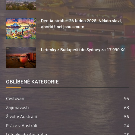
Den Austrálie: 26.ledna 2025. Někdo slaví,
aboridžinci jsou smutní
Letenky z Budapešti do Sydney za 17 990 Kč
OBLÍBENÉ KATEGORIE
Cestování
95
Zajímavosti
63
Život v Austrálii
56
Práce v Austrálii
24
Letenky do Austrálie
23