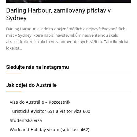
Darling Harbour, zamilovaný přístav v
Sydney
Darling Harbour je jedním z nejznámějších a nejnavštěvovanějších
míst v Sydney, které nabízí návštěvníkům neuvěřitelnou škálu
atrakcí, kulturních akcí a nezapomenutelných zážitků. Tato ikonická
lokalita...
Sledujte nás na Instagramu
Jak odjet do Austrálie
Víza do Austrálie – Rozcestník
Turistická eVisitor 651 a Visitor víza 600
Studentská víza
Work and Holiday vízum (subclass 462)