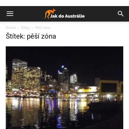
Domů
Štítky
Pěší zóna
Štítek: pěší zóna