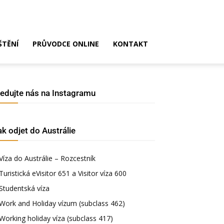
ŠTĚNÍ
PRŮVODCE ONLINE
KONTAKT
ledujte nás na Instagramu
ak odjet do Austrálie
Víza do Austrálie – Rozcestník
Turistická eVisitor 651 a Visitor víza 600
Studentská víza
Work and Holiday vízum (subclass 462)
Working holiday víza (subclass 417)