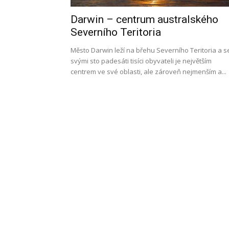
Darwin – centrum australského
l
Severního Teritoria
Město Darwin leží na břehu Severního Teritoria a s
svými sto padesáti tisíci obyvateli je největším
centrem ve své oblasti, ale zároveň nejmenším a...
s
a
p