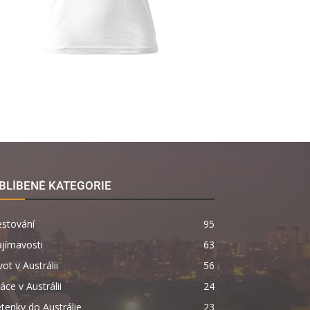
BLÍBENÉ KATEGORIE
estování
95
jímavosti
63
vot v Austrálii
56
áce v Austrálii
24
tenky do Austrálie
23