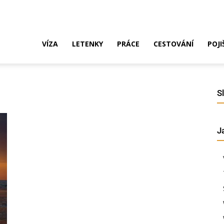
ak
VÍZA
LETENKY
PRÁCE
CESTOVÁNÍ
POJI
o
S
J
ustrálie?
íza,