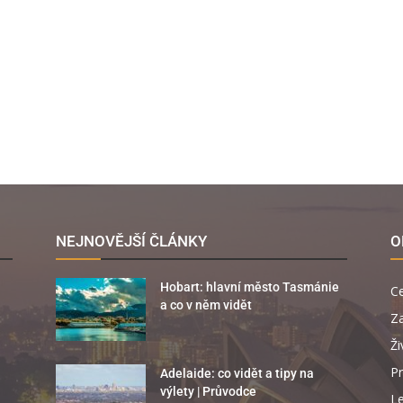
NEJNOVĚJŠÍ ČLÁNKY
O
Hobart: hlavní město Tasmánie
C
a co v něm vidět
Za
Ži
Pr
Adelaide: co vidět a tipy na
výlety | Průvodce
Le