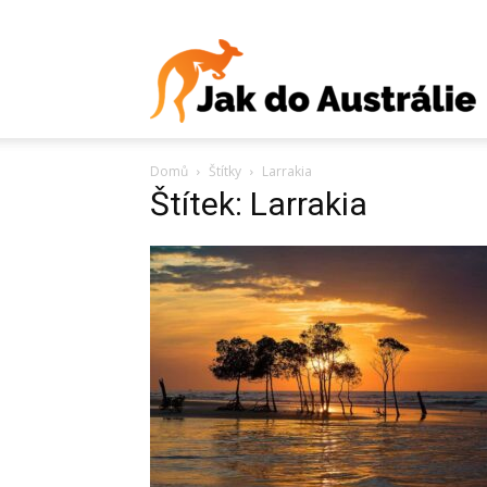
J
Domů
Štítky
Larrakia
d
Štítek: Larrakia
A
V