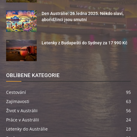
Den Austrálie: 26.ledna 2025. Někdo slaví,
aboridžinci jsou smutní
Letenky z Budapešti do Sydney za 17 990 Kč
OBLÍBENÉ KATEGORIE
Cestování
95
Zajímavosti
63
Život v Austrálii
56
Práce v Austrálii
24
Letenky do Austrálie
23