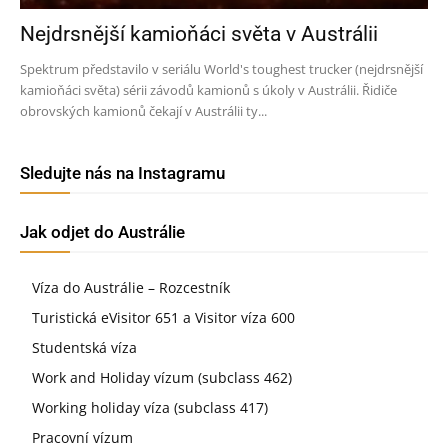
Nejdrsnější kamioňáci světa v Austrálii
Spektrum představilo v seriálu World's toughest trucker (nejdrsnější
kamioňáci světa) sérii závodů kamionů s úkoly v Austrálii. Řidiče
obrovských kamionů čekají v Austrálii ty...
Sledujte nás na Instagramu
Jak odjet do Austrálie
Víza do Austrálie – Rozcestník
Turistická eVisitor 651 a Visitor víza 600
Studentská víza
Work and Holiday vízum (subclass 462)
Working holiday víza (subclass 417)
Pracovní vízum