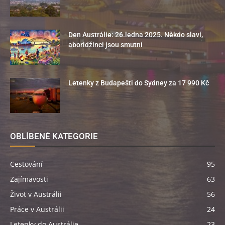
Den Austrálie: 26.ledna 2025. Někdo slaví,
aboridžinci jsou smutní
Letenky z Budapešti do Sydney za 17 990 Kč
OBLÍBENÉ KATEGORIE
Cestování
95
Zajímavosti
63
Život v Austrálii
56
Práce v Austrálii
24
Letenky do Austrálie
23