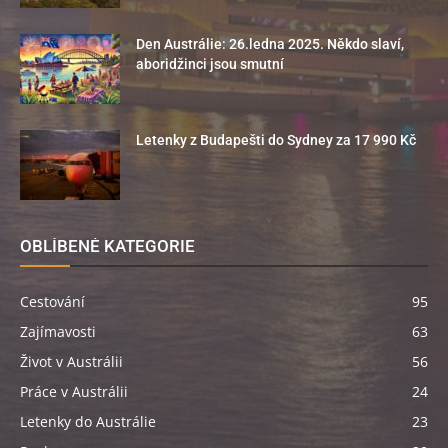
Den Austrálie: 26.ledna 2025. Někdo slaví,
aboridžinci jsou smutní
Letenky z Budapešti do Sydney za 17 990 Kč
OBLÍBENÉ KATEGORIE
Cestování
95
Zajímavosti
63
Život v Austrálii
56
Práce v Austrálii
24
Letenky do Austrálie
23